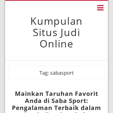
Kumpulan
Situs Judi
Online
Tag:
sabasport
Mainkan Taruhan Favorit
Anda di Saba Sport:
Pengalaman Terbaik dalam