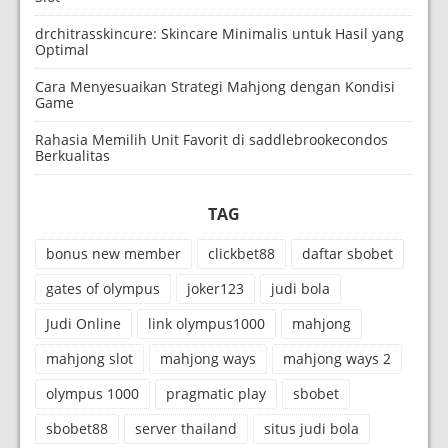
drchitrasskincure: Skincare Minimalis untuk Hasil yang
Optimal
Cara Menyesuaikan Strategi Mahjong dengan Kondisi
Game
Rahasia Memilih Unit Favorit di saddlebrookecondos
Berkualitas
TAG
bonus new member
clickbet88
daftar sbobet
gates of olympus
joker123
judi bola
Judi Online
link olympus1000
mahjong
mahjong slot
mahjong ways
mahjong ways 2
olympus 1000
pragmatic play
sbobet
sbobet88
server thailand
situs judi bola