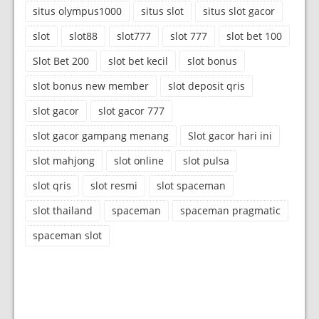
situs olympus1000
situs slot
situs slot gacor
slot
slot88
slot777
slot 777
slot bet 100
Slot Bet 200
slot bet kecil
slot bonus
slot bonus new member
slot deposit qris
slot gacor
slot gacor 777
slot gacor gampang menang
Slot gacor hari ini
slot mahjong
slot online
slot pulsa
slot qris
slot resmi
slot spaceman
slot thailand
spaceman
spaceman pragmatic
spaceman slot