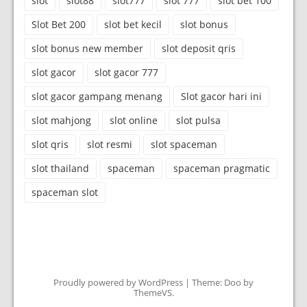
slot
slot88
slot777
slot 777
slot bet 100
Slot Bet 200
slot bet kecil
slot bonus
slot bonus new member
slot deposit qris
slot gacor
slot gacor 777
slot gacor gampang menang
Slot gacor hari ini
slot mahjong
slot online
slot pulsa
slot qris
slot resmi
slot spaceman
slot thailand
spaceman
spaceman pragmatic
spaceman slot
Proudly powered by WordPress
|
Theme: Doo by
ThemeVS
.