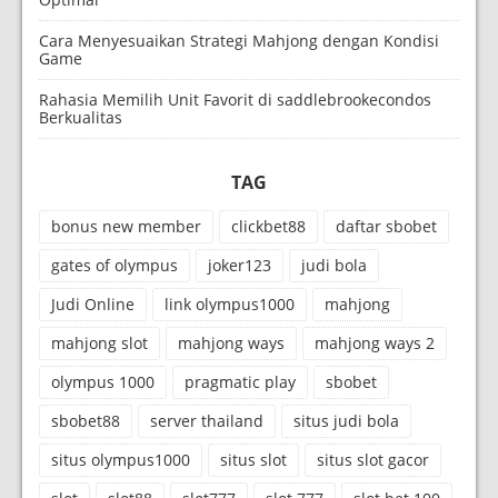
Cara Menyesuaikan Strategi Mahjong dengan Kondisi
Game
Rahasia Memilih Unit Favorit di saddlebrookecondos
Berkualitas
TAG
bonus new member
clickbet88
daftar sbobet
gates of olympus
joker123
judi bola
Judi Online
link olympus1000
mahjong
mahjong slot
mahjong ways
mahjong ways 2
olympus 1000
pragmatic play
sbobet
sbobet88
server thailand
situs judi bola
situs olympus1000
situs slot
situs slot gacor