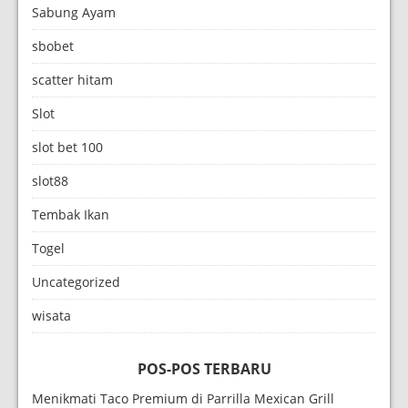
Sabung Ayam
sbobet
scatter hitam
Slot
slot bet 100
slot88
Tembak Ikan
Togel
Uncategorized
wisata
POS-POS TERBARU
Menikmati Taco Premium di Parrilla Mexican Grill