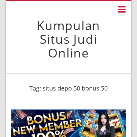
Kumpulan
Situs Judi
Online
Tag:
situs depo 50 bonus 50