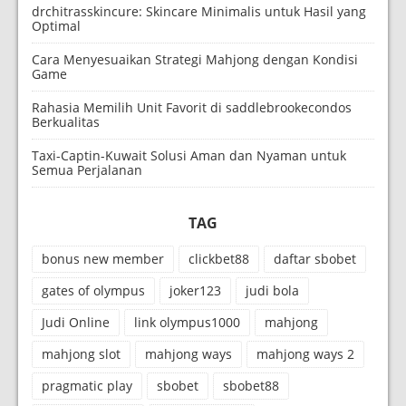
drchitrasskincure: Skincare Minimalis untuk Hasil yang
Optimal
Cara Menyesuaikan Strategi Mahjong dengan Kondisi
Game
Rahasia Memilih Unit Favorit di saddlebrookecondos
Berkualitas
Taxi-Captin-Kuwait Solusi Aman dan Nyaman untuk
Semua Perjalanan
TAG
bonus new member
clickbet88
daftar sbobet
gates of olympus
joker123
judi bola
Judi Online
link olympus1000
mahjong
mahjong slot
mahjong ways
mahjong ways 2
pragmatic play
sbobet
sbobet88