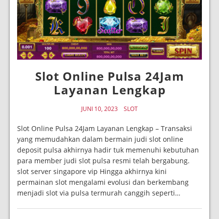
Slot Online Pulsa 24Jam
Layanan Lengkap
JUNI 10, 2023
SLOT
Slot Online Pulsa 24Jam Layanan Lengkap – Transaksi
yang memudahkan dalam bermain judi slot online
deposit pulsa akhirnya hadir tuk memenuhi kebutuhan
para member judi slot pulsa resmi telah bergabung.
slot server singapore vip Hingga akhirnya kini
permainan slot mengalami evolusi dan berkembang
menjadi slot via pulsa termurah canggih seperti…